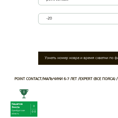
-20
Узнать номер ковра и время схватки по 
POINT CONTACT/МАЛЬЧИКИ 6-7 ЛЕТ /EXPERT (ВСЕ ПОЯСА) /
Кашапов
0
Эмиль
Оренбургская
0 0
область