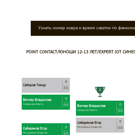
Узнать номер ковра и время схватки по фамили
POINT CONTACT/ЮНОШИ 12-13 ЛЕТ/EXPERT (ОТ СИНЕГО
0
Сабиров Тимур
0 0
0
Вагнер Владислав
Самарская область
0
0 0
Вагнер Владислав
Самарская область
0 0
0
Сибиряков Егор
Республика Татарстан
0
0 0
Сибиряков Егор
Республика Татарстан
0 0