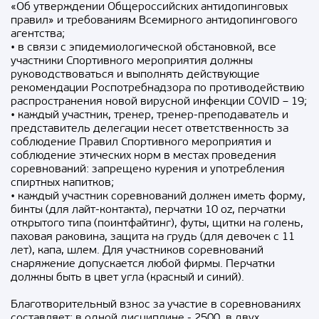
«Об утверждении Общероссийских антидопинговых
правил» и требованиям Всемирного антидопингового
агентства;
• в связи с эпидемиологической обстановкой, все
участники Спортивного мероприятия должны
руководствоваться и выполнять действующие
рекомендации Роспотребнадзора по противодействию
распространения новой вирусной инфекции COVID – 19;
• каждый участник, тренер, тренер-преподаватель и
представитель делегации несет ответственность за
соблюдение Правил Спортивного мероприятия и
соблюдение этических норм в местах проведения
соревнований: запрещено курения и употребления
спиртных напитков;
• каждый участник соревнований должен иметь форму,
бинты (для лайт-контакта), перчатки 10 oz, перчатки
открытого типа (поинтфайтинг), футы, щитки на голень,
паховая раковина, защита на грудь (для девочек с 11
лет), капа, шлем. Для участников соревнований
снаряжение допускается любой фирмы. Перчатки
должны быть в цвет угла (красный и синий).
Благотворительный взнос за участие в соревнованиях
составляет: в одной дисциплине - 2500, в двух