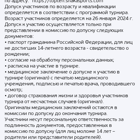
по адресу: https://topten.shakasports.com
Допуск участников по возрасту и квалификации
определяется в соответствии с программой турнира.
Возраст участников определяется на 26 января 2024 г.
Допуск к участию осуществляется только при
представлении в комиссию по допуску следующих
документов:
• паспорт гражданина Российской Федерации, для лиц
не достигших 14-летнего возраста - свидетельство о
рождении;
• согласие на обработку персональных данных;
• расписка на участие в турнире.
• медицинское заключение о допуске к участию в
турнире (оригинал) с печатью медицинского
учреждения, подписью и печатью врача, проводившего
осмотр;
• договор страхования жизни и здоровья участников
турнира от несчастных случаев (оригинал).
Оригиналы медицинских заключений остаются в
комиссии по допуску до окончания турнира.
Участники несут персональную ответственность за
подлинность документов, предоставленных в
комиссию по допуску (для лиц моложе 14 лет –
родители или представители родителей).