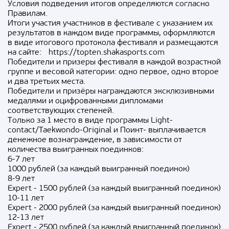
Условия подведения итогов определяются согласно
Правилам.
Итоги участия участников в фестивале с указанием их
результатов в каждом виде программы, оформляются
в виде итогового протокола фестиваля и размещаются
на сайте: https://topten.shakasports.com
Победители и призеры фестиваля в каждой возрастной
группе и весовой категории: одно первое, одно второе
и два третьих места.
Победители и призёры награждаются эксклюзивными
медалями и оцифрованными дипломами
соответствующих степеней.
Только за 1 место в виде программы Light-
contact/Taekwondo-Original и Поинт- выплачивается
денежное вознаграждение, в зависимости от
количества выигранных поединков:
6-7 лет
1000 рублей (за каждый выигранный поединок)
8-9 лет
Expert - 1500 рублей (за каждый выигранный поединок)
10-11 лет
Expert - 2000 рублей (за каждый выигранный поединок)
12-13 лет
Expert - 2500 рублей (за каждый выигранный поединок)