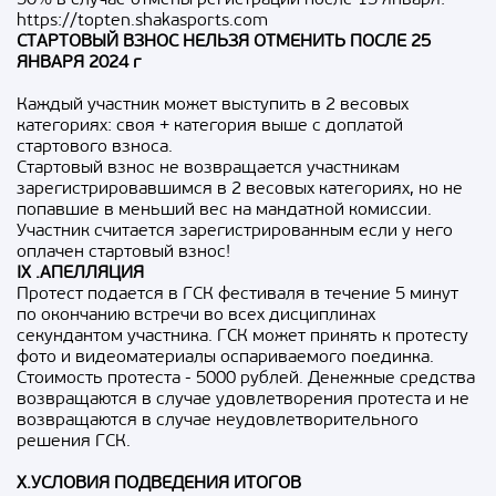
50% в случае отмены регистрации после 15 января:
https://topten.shakasports.com
СТАРТОВЫЙ ВЗНОС НЕЛЬЗЯ ОТМЕНИТЬ ПОСЛЕ 25
ЯНВАРЯ 2024 г
Каждый участник может выступить в 2 весовых
категориях: своя + категория выше с доплатой
стартового взноса.
Стартовый взнос не возвращается участникам
зарегистрировавшимся в 2 весовых категориях, но не
попавшие в меньший вес на мандатной комиссии.
Участник считается зарегистрированным если у него
оплачен стартовый взнос!
IX .AПЕЛЛЯЦИЯ
Протест подается в ГСК фестиваля в течение 5 минут
по окончанию встречи во всех дисциплинах
секундантом участника. ГСК может принять к протесту
фото и видеоматериалы оспариваемого поединка.
Стоимость протеста - 5000 рублей. Денежные средства
возвращаются в случае удовлетворения протеста и не
возвращаются в случае неудовлетворительного
решения ГСК.
X.УСЛОВИЯ ПОДВЕДЕНИЯ ИТОГОВ