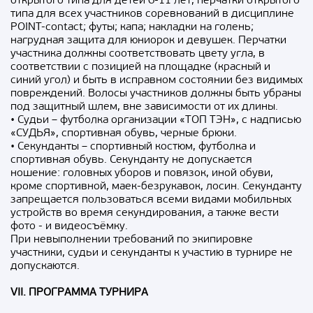
открытого типа для детей 6-11 лет, перчатки открытого
типа для всех участников соревнований в дисциплине
POINT-contact; футы; капа; накладки на голень;
нагрудная защита для юниорок и девушек. Перчатки
участника должны соответствовать цвету угла, в
соответствии с позицией на площадке (красный и
синий угол) и быть в исправном состоянии без видимых
повреждений. Волосы участников должны быть убраны
под защитный шлем, вне зависимости от их длины.
• Судьи – футболка организации «ТОП ТЭН», с надписью
«СУДЬЯ», спортивная обувь, черные брюки.
• Секунданты – спортивный костюм, футболка и
спортивная обувь. Секунданту не допускается
ношение: головных уборов и повязок, иной обуви,
кроме спортивной, маек-безрукавок, лосин. Секунданту
запрещается пользоваться всеми видами мобильных
устройств во время секундирования, а также вести
фото - и видеосъёмку.
При невыполнении требований по экипировке
участники, судьи и секунданты к участию в турнире не
допускаются.
VII. ПРОГРАММА ТУРНИРА