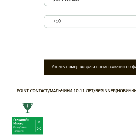
+50
Узнать номер ковра и время схватки по 
POINT CONTACT/МАЛЬЧИКИ 10-11 ЛЕТ/BEGINNER(НОВИЧКИ/
Гольдфайн
0
Михаил
Республика
0 0
Татарстан