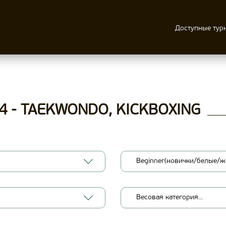
Доступные тур
4 - TAEKWONDO, KICKBOXING
Beginner(новички/белые/ж
Весовая категория...