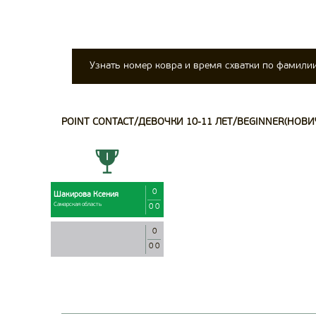
Узнать номер ковра и время схватки по фамили
POINT CONTACT/ДЕВОЧКИ 10-11 ЛЕТ/BEGINNER(НОВИЧ
0
Шакирова Ксения
Самарская область
0 0
0
0 0